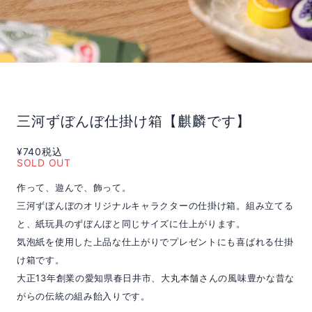
三河ずぼんぼ仕掛け箱【麒麟です】
¥740
税込
SOLD OUT
作って、遊んで、飾って。
三河ずぼんぼのオリジナルキャラクターの仕掛け箱。組み立てる
と、紙玩具のずぼんぼと同じサイズに仕上がります。
気泡紙を使用した上品な仕上がりでプレゼントにも喜ばれる仕掛
け箱です。
大正13年創業の愛知県春日井市、大丸本舗さんの風味豊かな昔な
がらの伝統の組み飴入りです。