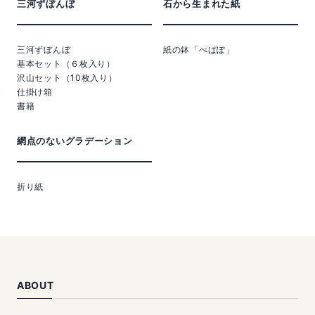
三河ずぼんぼ
石から生まれた紙
三河ずぼんぼ
紙の鉢「ぺぱぽ」
基本セット（６枚入り）
沢山セット（10枚入り）
仕掛け箱
書籍
網点のないグラデーション
折り紙
ABOUT