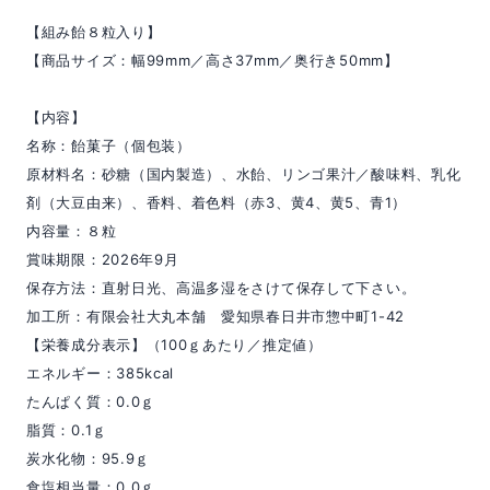
【組み飴８粒入り】
【商品サイズ：幅99mm／高さ37mm／奥行き50mm】
【内容】
名称：飴菓子（個包装）
原材料名：砂糖（国内製造）、水飴、リンゴ果汁／酸味料、乳化
剤（大豆由来）、香料、着色料（赤3、黄4、黄5、青1）
内容量：８粒
賞味期限：2026年9月
保存方法：直射日光、高温多湿をさけて保存して下さい。
加工所：有限会社大丸本舗 愛知県春日井市惣中町1-42
【栄養成分表示】（100ｇあたり／推定値）
エネルギー：385kcal
たんぱく質：0.0ｇ
脂質：0.1ｇ
炭水化物：95.9ｇ
食塩相当量：0.0ｇ