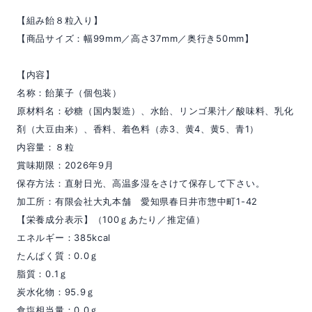
【組み飴８粒入り】
【商品サイズ：幅99mm／高さ37mm／奥行き50mm】
【内容】
名称：飴菓子（個包装）
原材料名：砂糖（国内製造）、水飴、リンゴ果汁／酸味料、乳化
剤（大豆由来）、香料、着色料（赤3、黄4、黄5、青1）
内容量：８粒
賞味期限：2026年9月
保存方法：直射日光、高温多湿をさけて保存して下さい。
加工所：有限会社大丸本舗 愛知県春日井市惣中町1-42
【栄養成分表示】（100ｇあたり／推定値）
エネルギー：385kcal
たんぱく質：0.0ｇ
脂質：0.1ｇ
炭水化物：95.9ｇ
食塩相当量：0.0ｇ