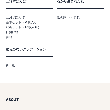
三河ずぼんぼ
石から生まれた紙
三河ずぼんぼ
紙の鉢「ぺぱぽ」
基本セット（６枚入り）
沢山セット（10枚入り）
仕掛け箱
書籍
網点のないグラデーション
折り紙
ABOUT