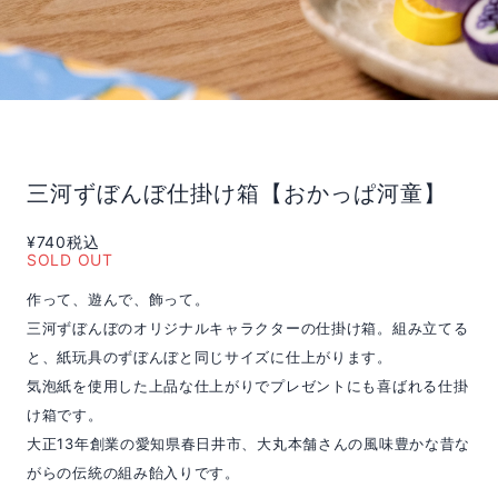
三河ずぼんぼ仕掛け箱【おかっぱ河童】
¥740
税込
SOLD OUT
作って、遊んで、飾って。
三河ずぼんぼのオリジナルキャラクターの仕掛け箱。組み立てる
と、紙玩具のずぼんぼと同じサイズに仕上がります。
気泡紙を使用した上品な仕上がりでプレゼントにも喜ばれる仕掛
け箱です。
大正13年創業の愛知県春日井市、大丸本舗さんの風味豊かな昔な
がらの伝統の組み飴入りです。